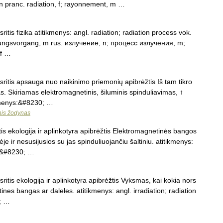
, n pranc. radiation, f; rayonnement, m …
itis fizika atitikmenys: angl. radiation; radiation process vok.
hlungsvorgang, m rus. излучение, n; процесс излучения, m;
 f …
ritis apsauga nuo naikinimo priemonių apibrėžtis Iš tam tikro
tas. Skiriamas elektromagnetinis, šiluminis spinduliavimas, ↑
tikmenys:&#8230; …
nis žodynas
is ekologija ir aplinkotyra apibrėžtis Elektromagnetinės bangos
je ir nesusijusios su jas spinduliuojančiu šaltiniu. atitikmenys:
f;&#8230; …
itis ekologija ir aplinkotyra apibrėžtis Vyksmas, kai kokia nors
ines bangas ar daleles. atitikmenys: angl. irradiation; radiation
0; …