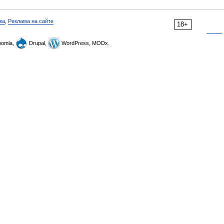
ка
,
Реклама на сайте
18+
omla,
Drupal,
WordPress, MODx.