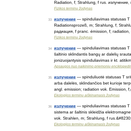
Radiation, f; Strahlung, f rus. излучение
Fizikos terminų žodynas
излучение
— spinduliavimas statusas T sr
33
Radiationsprozeß, m; Strahlung, f; Stra
радиация, f pranc. émission, f; radiation,
Fizikos terminų žodynas
излучение
— spinduliavimas statusas T s
34
šaltinio sklindantis bangų ar dalelių srau
jonizuojantysis spinduliavimas ir kt. ati
Apsaugos nuo naikinimo priemonių enciklopedi
излучение
— spinduliuotė statusas T srit
35
arba dalelės, sklindančios bet kurioje terpė
angl. emission; radiation vok. Emission, 
Ekologijos terminų aiškinamasis žodynas
излучение
— spinduliavimas statusas T sr
36
sistema ar šaltinis skleidžia elektromagnet
vok. Strahlen, m; Strahlung, f rus.&#823
Ekologijos terminų aiškinamasis žodynas