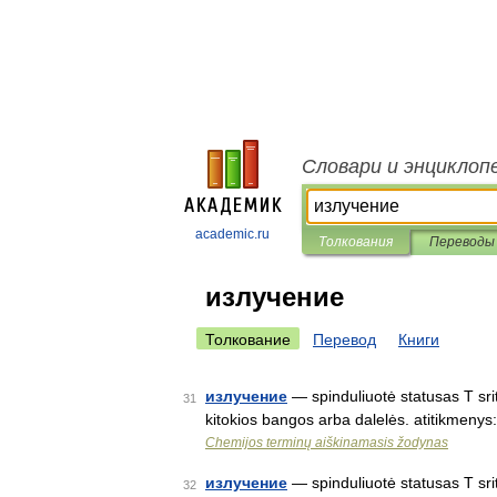
Словари и энциклоп
academic.ru
Толкования
Переводы
излучение
Толкование
Перевод
Книги
излучение
— spinduliuotė statusas T sri
31
kitokios bangos arba dalelės. atitikmeny
Chemijos terminų aiškinamasis žodynas
излучение
— spinduliuotė statusas T sriti
32