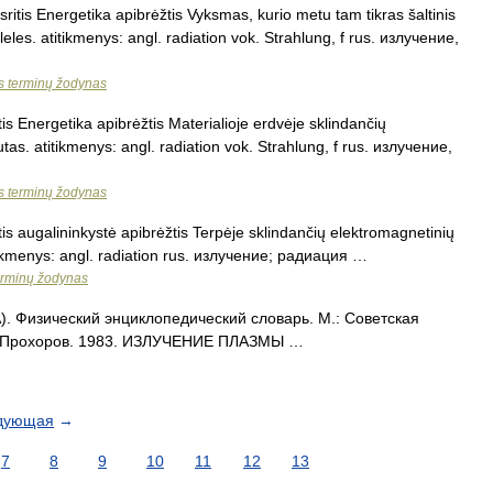
itis Energetika apibrėžtis Vyksmas, kurio metu tam tikras šaltinis
les. atitikmenys: angl. radiation vok. Strahlung, f rus. излучение,
os terminų žodynas
is Energetika apibrėžtis Materialioje erdvėje sklindančių
as. atitikmenys: angl. radiation vok. Strahlung, f rus. излучение,
os terminų žodynas
is augalininkystė apibrėžtis Terpėje sklindančių elektromagnetinių
itikmenys: angl. radiation rus. излучение; радиация …
terminų žodynas
. Физический энциклопедический словарь. М.: Советская
М. Прохоров. 1983. ИЗЛУЧЕНИЕ ПЛАЗМЫ …
дующая
→
7
8
9
10
11
12
13