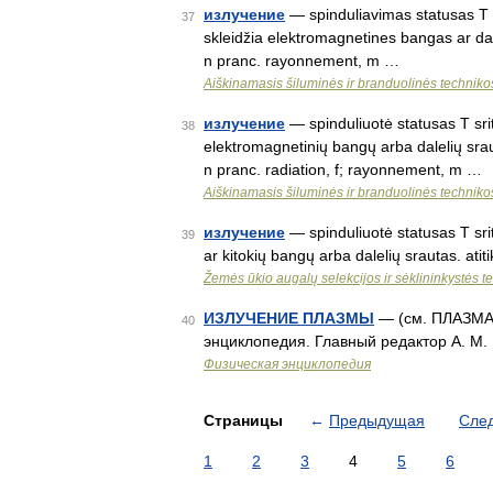
излучение
— spinduliavimas statusas T sr
37
skleidžia elektromagnetines bangas ar dale
n pranc. rayonnement, m …
Aiškinamasis šiluminės ir branduolinės technik
излучение
— spinduliuotė statusas T srit
38
elektromagnetinių bangų arba dalelių sraut
n pranc. radiation, f; rayonnement, m …
Aiškinamasis šiluminės ir branduolinės technik
излучение
— spinduliuotė statusas T srit
39
ar kitokių bangų arba dalelių srautas. at
Žemės ūkio augalų selekcijos ir sėklininkystės 
ИЗЛУЧЕНИЕ ПЛАЗМЫ
— (см. ПЛАЗМА)
40
энциклопедия. Главный редактор А. 
Физическая энциклопедия
Страницы
←
Предыдущая
Сле
1
2
3
4
5
6