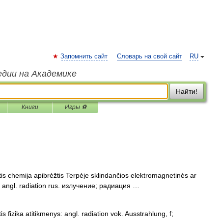
Запомнить сайт
Словарь на свой сайт
RU
едии на Академике
Найти!
Книги
Игры ⚽
tis chemija apibrėžtis Terpėje sklindančios elektromagnetinės ar
s: angl. radiation rus. излучение; радиация …
s fizika atitikmenys: angl. radiation vok. Ausstrahlung, f;